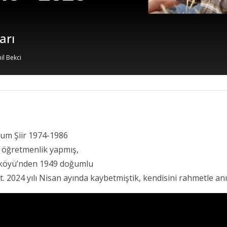
BERLER
öyümüze Yeni İmam Atandı
 Temmuz 2026
Kamil Bekci
um Şiir 1974-1986
 öğretmenlik yapmış,
 köyü’nden 1949 doğumlu
. 2024 yılı Nisan ayında kaybetmiştik, kendisini rahmetle an