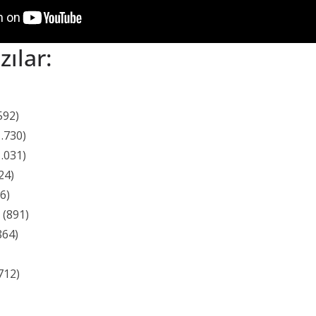
zılar:
592)
1.730)
1.031)
24)
6)
(891)
864)
712)