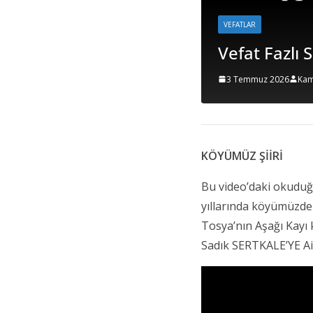
HA
K
2
KÖYÜMÜZ ŞİİRİ
Bu video’daki okuduğ
yıllarında köyümüzde
Tosya’nın Aşağı Kayı
Sadık SERTKALE’YE Ait