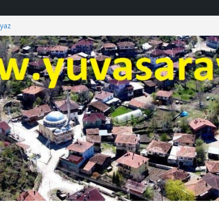
i
yaz
andı