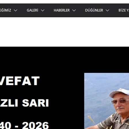
EĞIMIZ
GALERI
HABERLER
DÜĞÜNLER
BIZE 