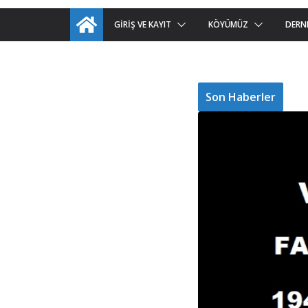
GIRIŞ VE KAYIT
KÖYÜMÜZ
DERN
Son Haberler