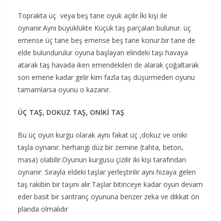
Toprakta üç veya beş tane oyuk açılır.İki kişi ile
oynanır.Aynı büyüklükte Küçük taş parçaları bulunur. üç
emense üç tane beş emense beş tane konur.bir tane de
elde bulundurulur oyuna başlayan elindeki taşı havaya
atarak taş havada iken emendekileri de alarak çoğaltarak
son emene kadar gelir kim fazla taş düşürmeden oyunu
tamamlarsa oyunu o kazanır.
ÜÇ TAŞ, DOKUZ TAŞ, ONİKİ TAŞ
Bu üç oyun kurgu olarak aynı fakat üç ,dokuz ve oniki
taşla oynanır. herhangi düz bir zemine (tahta, beton,
masa) olabilir.Oyunun kurgusu çizilir iki kişi tarafından
oynanır. Sırayla eldeki taşlar yerleştirilir aynı hizaya gelen
taş rakibin bir taşını alır.Taşlar bitinceye kadar oyun devam
eder basit bir santranç oyununa benzer zeka ve dikkat ön
planda olmalıdır