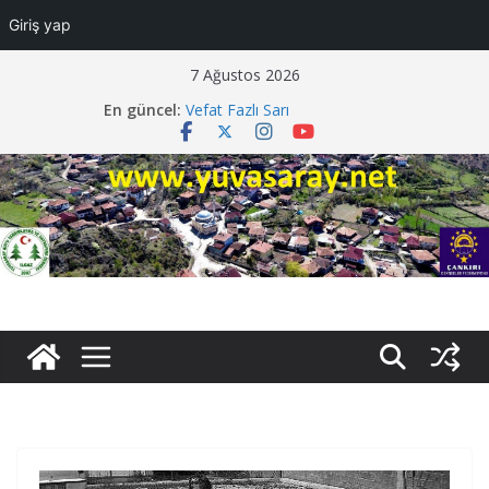
Giriş yap
Skip
7 Ağustos 2026
to
En güncel:
Vefat Fazlı Sarı
content
Vefat Mecit Tenbel
Davetiye Faruk Darendeli
Düğüne Davet Samet Beyaz
Vefat Ayşe Tiryaki