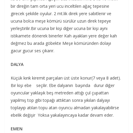
bir direğin tam orta yeri ucu inceltilen ağaç tepesine
girecek şekilde oyulur. 2 mt.lik direk yere sabitlenir ve
ucuna bolca meşe kömürü sürülür uzun direk tepeye
yerleştirilir.Bir ucuna bir kişi diğer ucuna bir kişi aynı
istikamete dönerek binerler Kah ayakları yere değer kah
değmez bu arada göbekte Meşe kömüründen dolayı
gacur gucur ses çıkarır.
DALYA
Küçük kırık kiremit parçaları üst üste konur(7 veya 8 adet).
Bir kişi ebe seçilir. Ebe dalyanın başında durur diğer
oyuncular yaklaşık beş metreden attığı çul çupattan
yapılmış top gibi topağı attıktan sonra yıkılan dalyayı
toplayıp atılan topu atan oyuncu almadan yakalayabilirse
ebelik değişir Yoksa yakalayıncaya kadar devam eder.
EMEN