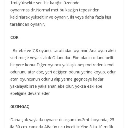
1mt.yüksekte sert bir kazığın üzerinde
oynanmasıdır.Normal met bu kazığın tepesinden
kaldırılarak yükseltilir ve oynanır. İki veya daha fazla kişi
tarafından oynanır.
COR
Bir ebe ve 7,8 oyuncu tarafından oynanır. Ana oyun aleti
sert meşe veya kızılcık Odunudur. Ebe olanın odunu belli
bir yere konur.Diğer oyuncu yaklaşık beş metreden kendi
odununu atar ebe, yeri değişen odunu yerine koyup, odun
atan oyuncunun odunu alıp yerine geçinceye kadar
yakalayabilirse yakalanan ebe olur, yoksa eski ebe
ebeliğine devam eder.
GIZINGAÇ
Daha çok yaylada oynanır dı akşamları.2mt. boyunda, 25
ila 30 cm. çapında Ağaç’ın ucu inceltilir.Yine 8 ila 10 mt’lik