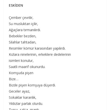
ESKİDEN
Çember çevrilir,
Su musluktan içilir,
Ağaçlara tırmanılırdı.
Bebekler bezden,
Silahlar tahtadan,
Resimler kömür karasından yapılırdı.
Kızlara ninelerinin, erkeklere dedelerinin
isimleri konulur,
Saatli maarif okunurdu.
Komşuda pişen
Bize…
Bizde pişen komşuya düşerdi.
Geceler ayaz,
Sokaklar karanlık,
Yıldızlar parlak olurdu.
Turşu, salça, mantı