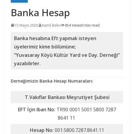
Banka Hesap
15 Mayıs 2020
Kamil Bekci
454 Views
0 min read
Banka hesabına Eft yapmak isteyen
üyelerimiz kime bölümüne;
“Yuvasaray Köyü Kültür Yard ve Day. Derneği”
yazabilirler.
Derneğimizin Banka Hesap Numaraları:
T.Vakıflar Bankası Meşrutiyet Şubesi
EFT İçin Iban No:
TR90 0001 5001 5800 7287
8641 11
Hesap No:
001.5800.7287.8641.11