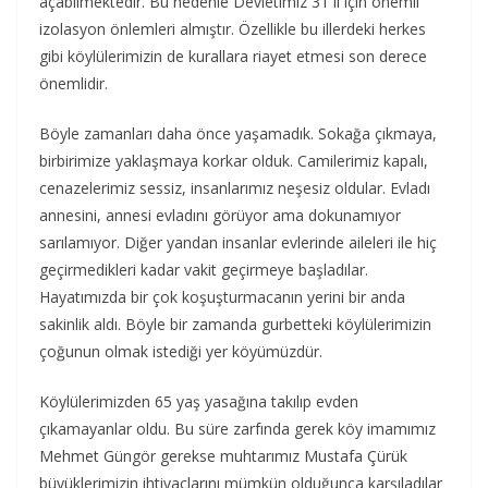
açabilmektedir. Bu nedenle Devletimiz 31 il için önemli
izolasyon önlemleri almıştır. Özellikle bu illerdeki herkes
gibi köylülerimizin de kurallara riayet etmesi son derece
önemlidir.
Böyle zamanları daha önce yaşamadık. Sokağa çıkmaya,
birbirimize yaklaşmaya korkar olduk. Camilerimiz kapalı,
cenazelerimiz sessiz, insanlarımız neşesiz oldular. Evladı
annesini, annesi evladını görüyor ama dokunamıyor
sarılamıyor. Diğer yandan insanlar evlerinde aileleri ile hiç
geçirmedikleri kadar vakit geçirmeye başladılar.
Hayatımızda bir çok koşuşturmacanın yerini bir anda
sakinlik aldı. Böyle bir zamanda gurbetteki köylülerimizin
çoğunun olmak istediği yer köyümüzdür.
Köylülerimizden 65 yaş yasağına takılıp evden
çıkamayanlar oldu. Bu süre zarfında gerek köy imamımız
Mehmet Güngör gerekse muhtarımız Mustafa Çürük
büyüklerimizin ihtiyaçlarını mümkün olduğunca karşıladılar