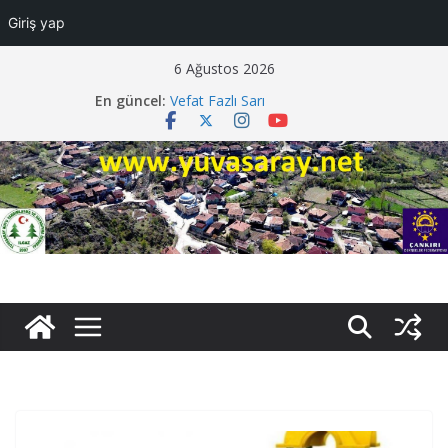
Giriş yap
Skip
6 Ağustos 2026
to
En güncel:
Vefat Fazlı Sarı
content
Vefat Mecit Tenbel
Davetiye Faruk Darendeli
Düğüne Davet Samet Beyaz
Vefat Ayşe Tiryaki