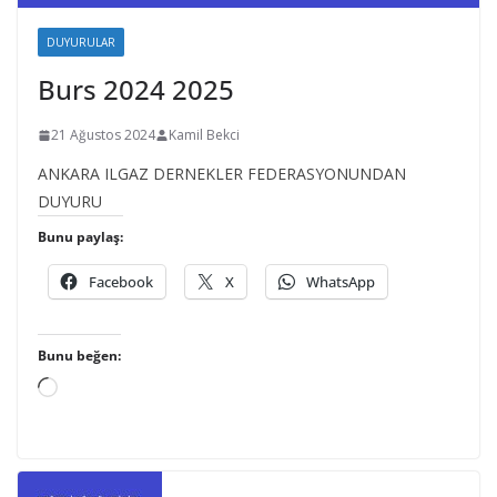
DUYURULAR
Burs 2024 2025
21 Ağustos 2024
Kamil Bekci
ANKARA ILGAZ DERNEKLER FEDERASYONUNDAN
DUYURU
Bunu paylaş:
Facebook
X
WhatsApp
Bunu beğen:
Y
ü
k
l