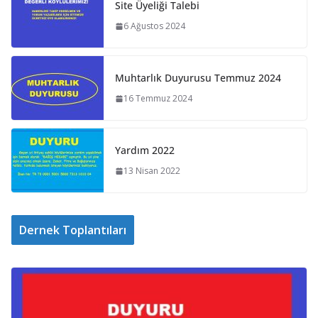
e
Site Üyeliği Talebi
n
6 Ağustos 2024
i
y
o
Muhtarlık Duyurusu Temmuz 2024
r
16 Temmuz 2024
.
.
.
Yardım 2022
13 Nisan 2022
Dernek Toplantıları