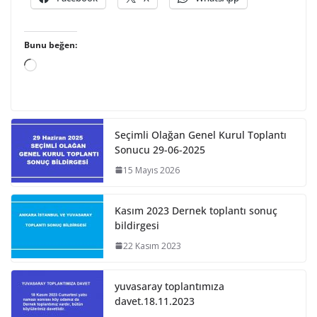
Bunu beğen:
Y
ü
k
l
Seçimli Olağan Genel Kurul Toplantı
e
Sonucu 29-06-2025
n
15 Mayıs 2026
i
y
o
Kasım 2023 Dernek toplantı sonuç
bildirgesi
r
.
22 Kasım 2023
.
.
yuvasaray toplantımıza
davet.18.11.2023