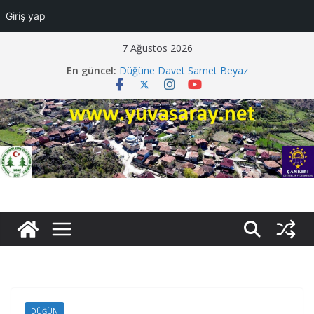
Giriş yap
Skip
7 Ağustos 2026
to
En güncel:
Düğüne Davet Samet Beyaz
content
Vefat Ayşe Tiryaki
Vefat Fazlı Sarı
Vefat Mecit Tenbel
Davetiye Faruk Darendeli
DÜĞÜN