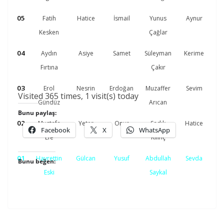
05
Fatih
Hatice
İsmail
Yunus
Aynur
Fa
Kesken
Çağlar
04
Aydın
Asiye
Samet
Süleyman
Kerime
H
Fırtına
Çakır
03
Erol
Nesrin
Erdoğan
Muzaffer
Sevim
Visited 365 times, 1 visit(s) today
Gündüz
Arıcan
Bunu paylaş:
02
Mustafa
Yeter
Onur
Sadık
Hatice
Facebook
X
WhatsApp
Efe
Kılınç
01
Hayrettin
Gülcan
Yusuf
Abdullah
Sevda
S
Bunu beğen:
Eski
Saykal