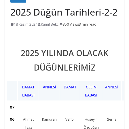
2025 Düğün Tarihleri-2-2
18 Kasım 2024
Kamil Bekci
350 Views
3 min read
2025 YILINDA OLACAK
DÜĞÜNLERİMİZ
DAMAT
ANNESI
DAMAT
GELIN
ANNESI
BABASI
BABASI
07
06
Ahmet
Kamuran
Vehbi
Hüseyin
Şerife
Ilgaz
Özdoğan