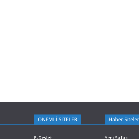
ÖNEMLİ SİTELER
Haber Siteler
E-Devlet
Yeni Şafak