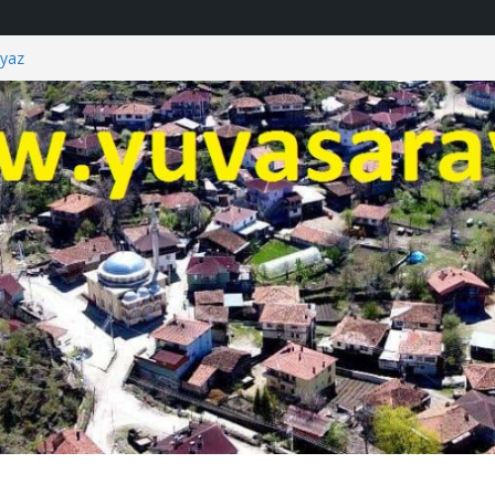
yaz
i