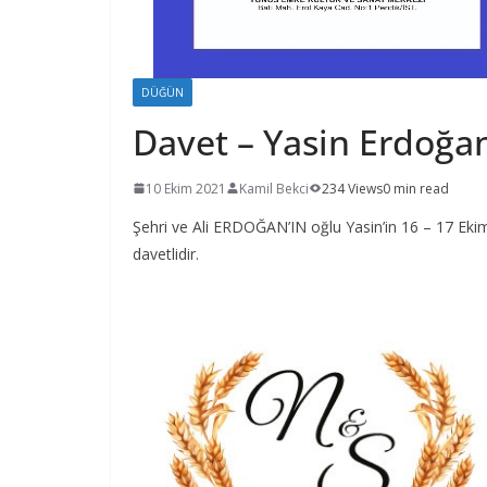
DÜĞÜN
Davet – Yasin Erdoğa
10 Ekim 2021
Kamil Bekci
234 Views
0 min read
Şehri ve Ali ERDOĞAN’IN oğlu Yasin’in 16 – 17 Ekim
davetlidir.