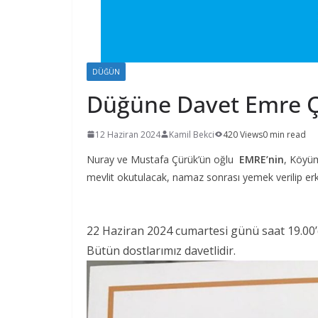
DÜĞÜN
Düğüne Davet Emre 
12 Haziran 2024
Kamil Bekci
420 Views
0 min read
Nuray ve Mustafa Çürük’ün oğlu
EMRE’nin
, Köyü
mevlit okutulacak, namaz sonrası yemek verilip erk
22 Haziran 2024 cumartesi günü saat 19.00
Bütün dostlarımız davetlidir.