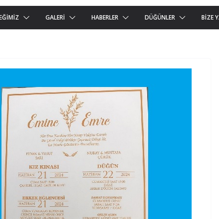
EĞIMIZ
GALERI
HABERLER
DÜĞÜNLER
BIZE 