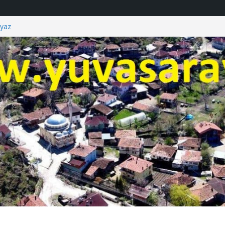
yaz
i