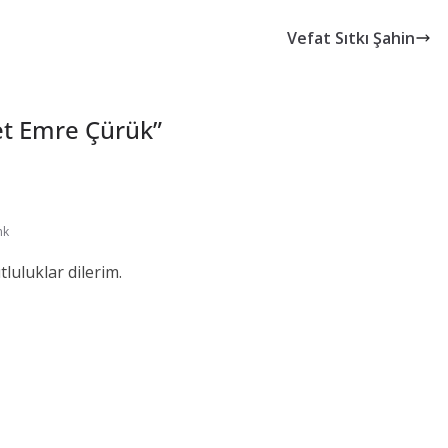
Vefat Sıtkı Şahin
t Emre Çürük
”
nk
tluluklar dilerim.