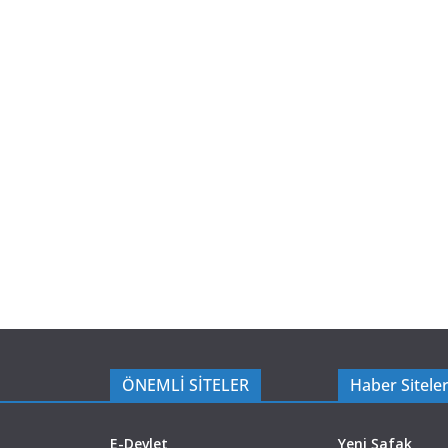
ÖNEMLİ SİTELER
Haber Siteler
E-Devlet
Yeni Şafak