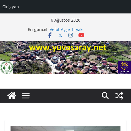
Giriş yap
Skip
6 Ağustos 2026
to
En güncel:
Vefat Ayşe Tiryaki
content
Vefat Fazlı Sarı
Vefat Mecit Tenbel
Davetiye Faruk Darendeli
Düğüne Davet Samet Beyaz