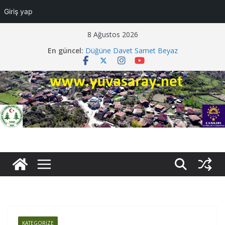
Giriş yap
Skip
8 Ağustos 2026
to
En güncel:
Düğüne Davet Samet Beyaz
content
Vefat Ayşe Tiryaki
Vefat Fazlı Sarı
Vefat Mecit Tenbel
Davetiye Faruk Darendeli
KATEGORİZE