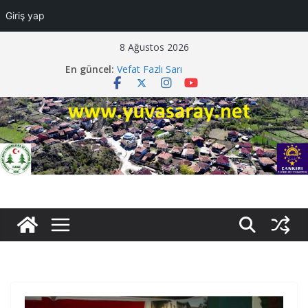
Giriş yap
Skip
8 Ağustos 2026
to
En güncel:
Vefat Ayşe Tiryaki
content
Vefat Fazlı Sarı
Vefat Mecit Tenbel
Davetiye Faruk Darendeli
Düğüne Davet Samet Beyaz