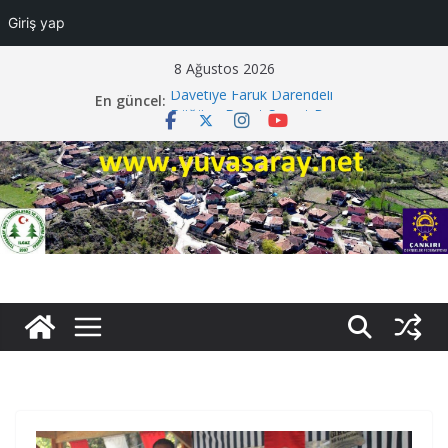
Giriş yap
Skip
8 Ağustos 2026
to
Vefat Mecit Tenbel
En güncel:
content
Davetiye Faruk Darendeli
Düğüne Davet Samet Beyaz
Vefat Ayşe Tiryaki
Vefat Fazlı Sarı