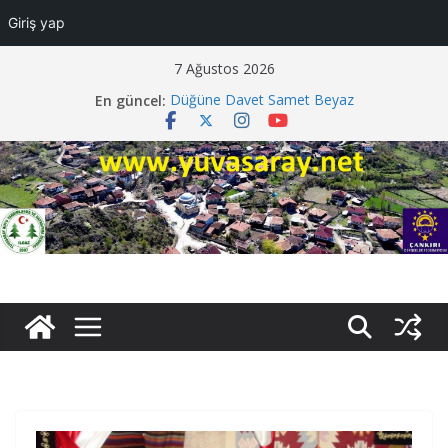
Giriş yap
Skip
7 Ağustos 2026
to
En güncel:
Düğüne Davet Samet Beyaz
content
Vefat Ayşe Tiryaki
Vefat Fazlı Sarı
Vefat Mecit Tenbel
Davetiye Faruk Darendeli